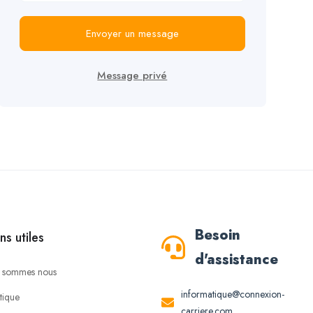
Envoyer un message
Message privé
Besoin
ns utiles
d'assistance
 sommes nous
informatique@connexion-
tique
carriere.com