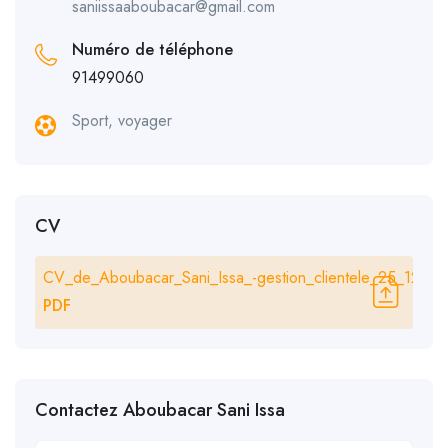
saniissaaboubacar@gmail.com
Numéro de téléphone
91499060
Sport, voyager
CV
CV_de_Aboubacar_Sani_Issa_-gestion_clientele_25_12_2
PDF
Contactez Aboubacar Sani Issa