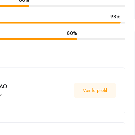
60%
98%
80%
YAO
Voir le profil
z