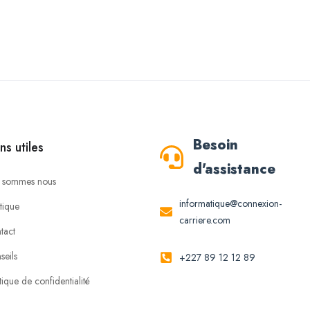
Besoin
ns utiles
d'assistance
 sommes nous
informatique@connexion-
tique
carriere.com
tact
seils
+227 89 12 12 89
tique de confidentialité